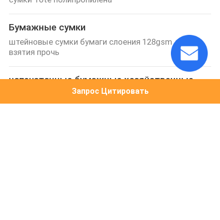
Бумажные сумки
штейновые сумки бумаги слоения 128gsm для
взятия прочь
напечатанные бумажные хозяйственные
сумки
Запрос Цитировать
100g Matt прокатало напечатанные хозяйственные
сумки бумаги ручки ленты Grosgrain
Сумка ПП не сплетенная
15" длина 9,5" Silkscreen ширины печатая не
сплетенные многоразовые сумки
Стикер обоев PVC
Звукоизоляционные мраморные стикеры стены