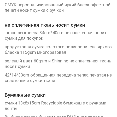
КАЧЕСТВА
CMYK персонализированный яркий блеск офсетной
печати носит сумки с ручкой
СВЯЖИТЕСЬ
не сплетенная ткань носит сумки
МЫ
ткань легковеса 34cm*40cm не сплетенная носит
сумки для покупок
НОВОСТИ
продуктовая сумка золотого полипропилена яркого
блеска 115gsm многоразовая
зеленый цвет 60gsm и Shinning не сплетенная ткань
СПРОСИТЕ
носят сумки
ЦИТАТУ
42*14*33cm обращанная передача тепла печатая не
сплетенные сумки ткани
КАРТА
Бумажные сумки
САЙТА
сумки 13x8x15cm Recyclable бумажные с ручками
ленты
PRIVACY
Выбивая взятие бумаги цвета PMS вне кладет в