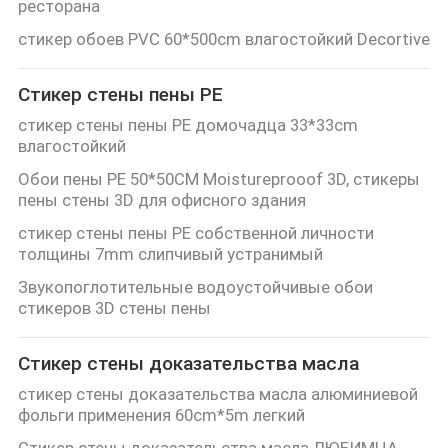
ресторана
стикер обоев PVC 60*500cm влагостойкий Decortive
Стикер стены пены PE
стикер стены пены PE домочадца 33*33cm
влагостойкий
Обои пены PE 50*50CM Moistureprooof 3D, стикеры
пены стены 3D для офисного здания
стикер стены пены PE собственной личности
толщины 7mm слипчивый устранимый
Звукопоглотительные водоустойчивые обои
стикеров 3D стены пены
Стикер стены доказательства масла
стикер стены доказательства масла алюминиевой
фольги применения 60cm*5m легкий
Стикер стены доказательства масла ЛЮБИМЦА