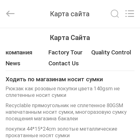
QuZhou
JH
New
Карта сайта
Material
Co.,
Ltd.
All
ДОМ
Rights
Reserved.
Карта Сайта
ПРОДУКТЫ
компания
Factory Tour
Quality Control
News
Contact Us
О
Ходить по магазинам носит сумки
НАС
Рюкзак как розовые покупки цвета 140gsm не
сплетенные носит сумки
ПУТЕШЕСТВИЕ
Recyclable прямоугольник не сплетенное 80GSM
напечатанным носит сумки, многоразовую сумку
ФАБРИКИ
посещения магазина бакалеи
покупки 44*15*24cm золотые металлические
ПРОВЕРКА
прокатанные носят сумки