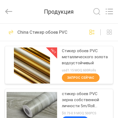
QuZhou
JH
New
Продукция
Material
Co.,
Ltd.
All
ДОМ
Rights
32
Reserved.
China Стикер обоев PVC
Ходить по
ПРОДУКТЫ
магазинам носит
HOT
Стикер обоев PVC
металлического золота
сумки
О
водоустойчивый
НАС
usd1.15 MOQ:600Rolls
ЗАПРОС СЕЙЧАС
28
ПУТЕШЕСТВИЕ
не сплетенная
стикер обоев PVC
ФАБРИКИ
зерна собственной
ткань носит сумки
личности 5m/Roll
ПРОВЕРКА
слипчивый деревянный
$0.73-0.9 MOQ:500PCS