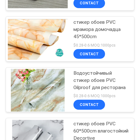
КАЧЕСТВА
CONTACT
стикер обоев PVC
СВЯЖИТЕСЬ
11
мрамора домочадца
МЫ
45*500cm
Бумажные сумки
$0.28-0.6 MOQ:1000pcs
НОВОСТИ
CONTACT
СПРОСИТЕ
Водоустойчивый
стикер обоев PVC
ЦИТАТУ
Oilproof для ресторана
6
$0.28-0.6 MOQ:1000pcs
КАРТА
напечатанные
CONTACT
САЙТА
бумажные
стикер обоев PVC
хозяйственные
60*500cm влагостойкий
PRIVACY
Decortive