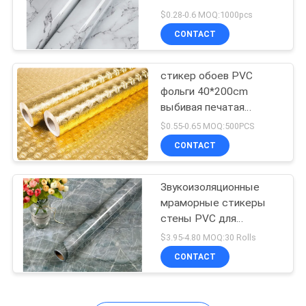
сумки
POLICY
$0.28-0.6 MOQ:1000pcs
CONTACT
27
Сумка ПП не
стикер обоев PVC
фольги 40*200cm
сплетенная
выбивая печатая
золотой
$0.55-0.65 MOQ:500PCS
CONTACT
Звукоизоляционные
7
мраморные стикеры
стены PVC для
Стикер обоев PVC
живущей комнаты,
$3.95-4.80 MOQ:30 Rolls
обоев 45cmx10m
CONTACT