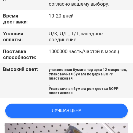
КАЧЕСТВА
согласно вашему выбору.
Время
10-20 дней
СВЯЖИТЕСЬ
доставки:
МЫ
Условия
Л/К, Д/П, Т/Т, западное
оплаты:
соединение
НОВОСТИ
Поставка
1000000 часть/частей в месяц
способности:
Высокий свет:
,
СПРОСИТЕ
упаковочная бумага подарка 12 микронов
Упаковочная бумага подарка BOPP
пластиковая
ЦИТАТУ
,
Упаковочная бумага рождества BOPP
пластиковая
КАРТА
САЙТА
ЛУЧШАЯ ЦЕНА
PRIVACY