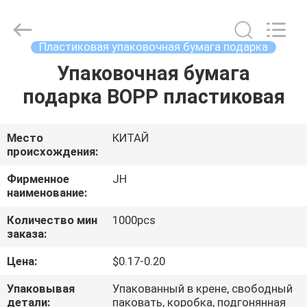
QuZhou
JH
New
Material
Co.,
Пластиковая упаковочная бумага подарка
Ltd.
All
Упаковочная бумага
ДОМ
Rights
Reserved.
подарка BOPP пластиковая
ПРОДУКТЫ
Место
КИТАЙ
происхождения:
О
НАС
Фирменное
JH
наименование:
Количество мин
1000pcs
ПУТЕШЕСТВИЕ
заказа:
ФАБРИКИ
Цена:
$0.17-0.20
Упаковывая
Упакованный в крене, свободный
ПРОВЕРКА
детали:
паковать, коробка, подгонянная