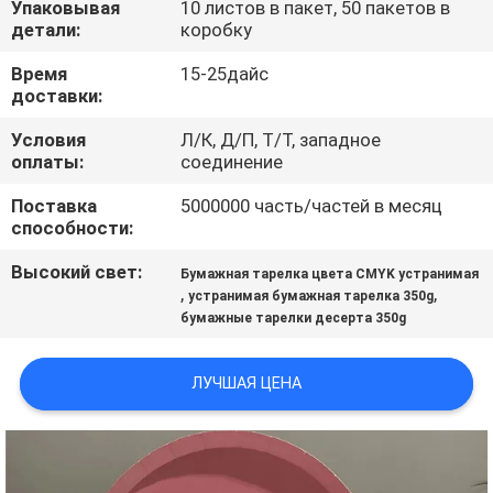
Упаковывая
10 листов в пакет, 50 пакетов в
КАЧЕСТВА
детали:
коробку
Время
15-25дайс
СВЯЖИТЕСЬ
доставки:
МЫ
Условия
Л/К, Д/П, Т/Т, западное
оплаты:
соединение
НОВОСТИ
Поставка
5000000 часть/частей в месяц
способности:
СПРОСИТЕ
Высокий свет:
Бумажная тарелка цвета CMYK устранимая
,
,
ЦИТАТУ
устранимая бумажная тарелка 350g
бумажные тарелки десерта 350g
КАРТА
ЛУЧШАЯ ЦЕНА
САЙТА
PRIVACY