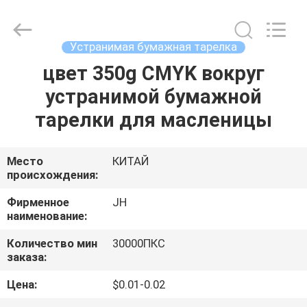
QuZhou
JH
New
Material
Co.,
Устранимая бумажная тарелка
Ltd.
All
цвет 350g CMYK вокруг
ДОМ
Rights
Reserved.
устранимой бумажной
ПРОДУКТЫ
тарелки для масленицы
О
Место
КИТАЙ
происхождения:
НАС
Фирменное
JH
наименование:
ПУТЕШЕСТВИЕ
Количество мин
30000ПКС
ФАБРИКИ
заказа:
Цена:
$0.01-0.02
ПРОВЕРКА