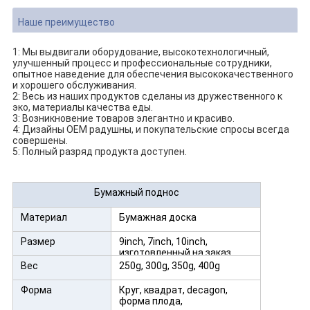
Наше преимущество
1: Мы выдвигали оборудование, высокотехнологичный,
улучшенный процесс и профессиональные сотрудники,
опытное наведение для обеспечения высококачественного
и хорошего обслуживания.
2: Весь из наших продуктов сделаны из дружественного к
эко, материалы качества еды.
3: Возникновение товаров элегантно и красиво.
4: Дизайны OEM радушны, и покупательские спросы всегда
совершены.
5: Полный разряд продукта доступен.
Бумажный поднос
Материал
Бумажная доска
Размер
9inch, 7inch, 10inch,
изготовленный на заказ
размер
Вес
250g, 300g, 350g, 400g
Форма
Круг, квадрат, decagon,
форма плода,