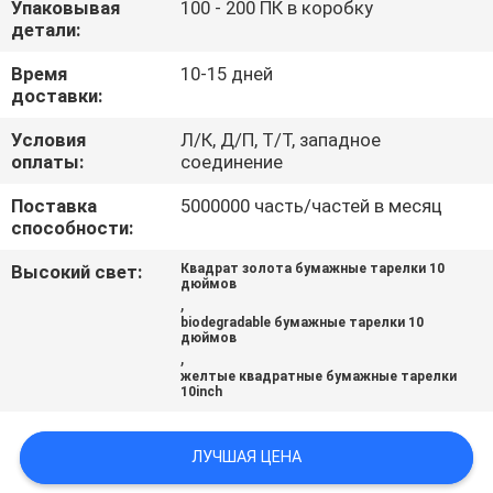
Упаковывая
100 - 200 ПК в коробку
КАЧЕСТВА
детали:
Время
10-15 дней
СВЯЖИТЕСЬ
доставки:
МЫ
Условия
Л/К, Д/П, Т/Т, западное
оплаты:
соединение
НОВОСТИ
Поставка
5000000 часть/частей в месяц
способности:
СПРОСИТЕ
Высокий свет:
Квадрат золота бумажные тарелки 10
дюймов
ЦИТАТУ
,
biodegradable бумажные тарелки 10
дюймов
,
КАРТА
желтые квадратные бумажные тарелки
10inch
САЙТА
ЛУЧШАЯ ЦЕНА
PRIVACY