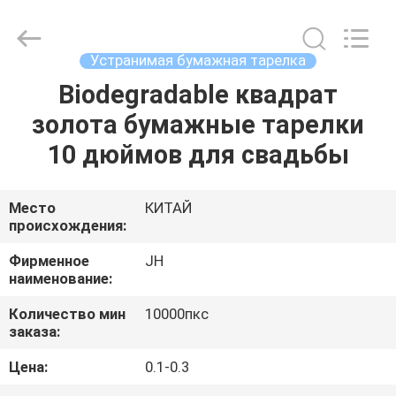
QuZhou
JH
New
Material
Co.,
Устранимая бумажная тарелка
Ltd.
All
Biodegradable квадрат
ДОМ
Rights
Reserved.
золота бумажные тарелки
ПРОДУКТЫ
10 дюймов для свадьбы
О
Место
КИТАЙ
происхождения:
НАС
Фирменное
JH
наименование:
ПУТЕШЕСТВИЕ
Количество мин
10000пкс
ФАБРИКИ
заказа:
Цена:
0.1-0.3
ПРОВЕРКА